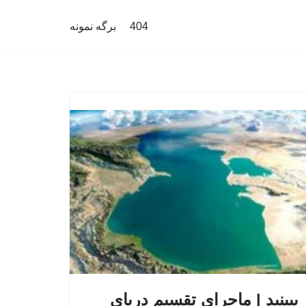
404
برگه نمونه
ببینید | ماجرای تقسیم دریای