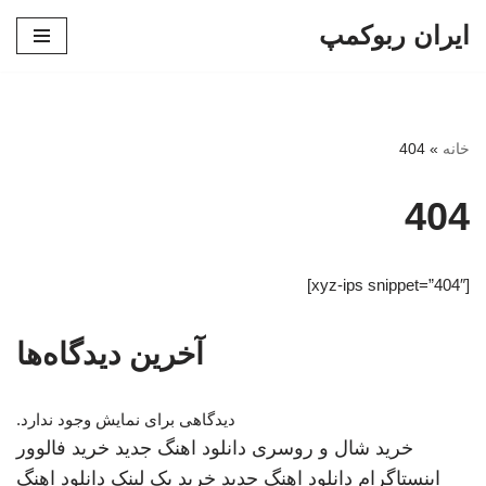
ایران ربوکمپ
پرش
به
محتوا
خانه
»
404
404
[xyz-ips snippet=”404″]
آخرین دیدگاه‌ها
دیدگاهی برای نمایش وجود ندارد.
خرید شال و روسری
دانلود اهنگ جدید
خرید فالوور
اینستاگرام
دانلود اهنگ جدید
خرید بک لینک
دانلود اهنگ