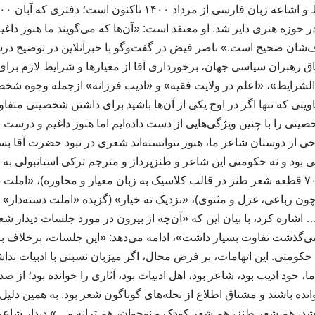
حوزه هنری دایر شد. او معتقد است: «آن‌ها که می‌گویند ما هنوز داغی
‌شان صحیح است.» ناصر فیض در گفت‌وگو با خبرآنلاین در توضیح درس
اق رهبران سیاسی جهان، برخورداری آقا از معیارها و شرایط لازم بر
شرایط»، «اعلم در ولایت فقیه» و «ادیب فرزانه» ازجمله وجوه شخصی
ناوینی که تنها اگر در اوج یکی از آن‌ها باشید برای داشتن شخصیتی متف
یتی را با چنین ویژگی‌هایی از دست داده‌ایم اما هنوز داغیم و درست نم
خی از دوستان شاعر ما، هنوز نتوانسته‌اند شعری در نبود حضرت آقا ب
شی بود و نه حکومتی این شاعر و طنزپرداز و مترجم ترکی استانبولی به
ن رباعی، غزل و مثنوی)، «نزدیک ته خیار» (گزیده «املت ‌دسته‌دار» در
 اشاره کرد، با بیان این که «آن‌چه از بیرون در مورد جلسات دیدار شعرا
ی‌گذشت تفاوت بسیار داشت»، ادامه می‌دهد: «این جلسات، برخلاف بر
حکومتی. این اتهامات، بر فرض محال، اگر میزبان نسبتی با ادبیات ند
ما، خود ادیب بود، شاعر بود، اهل ادبیات بود، آثاری را خوانده بود؛ از ص
انده باشند و مشتاق اطلاع از نحله‌های گوناگون شعر بود. به همین دل
شد، هم شعر طنز، هم شعر کودک و نوجوان، هم ترانه و…» دیدار شاعران-