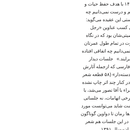
فارسی و مدیر دفتر حفظ و اشاعه زبان فارسی از مرداد ۱۴۰۰ تاکنون است؛ دفتری که آبان ۱۴۰۰ با هدف حفظ حیات و
م و درست نمی‌دانیم چه
تی این عقیده می‌گوید:
ای کسب عناوین «رجل
تی‌شان بود که در نگاه
اوت در تمام طول عمرتان
ی‌دانیم چه اتفاقی افتاده
سرایند.» جلسات دیدار
 فارسی که ازجمله آثارش
می‌توان به «فیض بوک» (۷۰ قطعه شعر طنز در قالب کلاسیک به زبان معیار و محاوره‌)، «املت دسته‌دار» (۵۸ قطعه شعر
 کنار چند اثر چاپ ‌نشده
ء با آقا تصور می‌شد، با
خی اتهامات، نه جلساتی
اشت شاید می‌توانست مورد
دها رمان تا دواوین گوناگون
یل در این جلسات هم شعر
 سال ۱۳۹۱