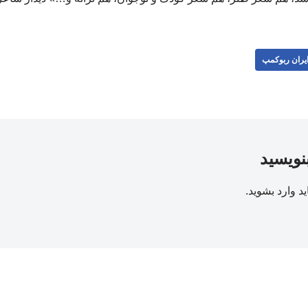
یران ربوکمپ
بنویسید
ید
وارد بشوید
.