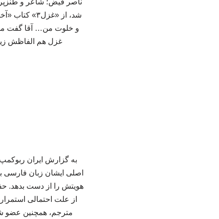
ناصر فیض؛ شاعر و طنزپردا
شد، از «غزل۳»
و خلوت من… آقا گفت من ه
غزل هم الفاظش زیب
به گزارش ایران ربوکمپ،
اصلی ایشان زبان فارسی بود
هویتش را از دست بدهد. حفظ
از علت احتمالی استمرار
مترجم، همچنین عضو شو