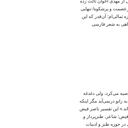
 از مهدی اخوان ثالث زده
ای/ پرعصمت و پرشکوه/ تنهایی
مالی‌ام؛ آن‌قدر که این
اهی به شعر فارسی
صیه می‌کرد، ولی دغدغه
زانو درنمی‌آید مگر اینکه
اند.» این تفسیر ناصر فیض
فیض؛ شاعر، طنزپرداز و
ر حوزه طنز و ادبیات