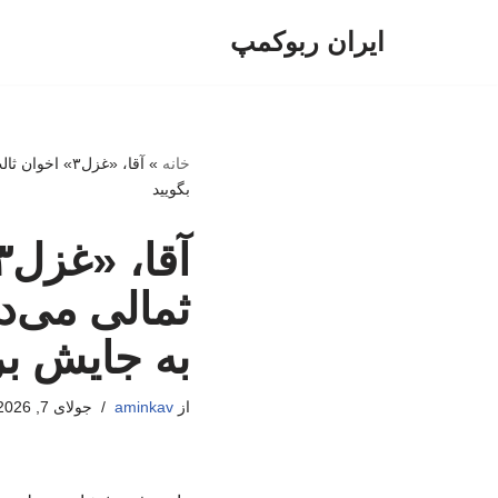
ایران ربوکمپ
پرش
به
محتوا
خانه
»
آقا، «غزل۳» 
بگویید
ثمالی می‌د
به جایش ب
از
aminkav
جولای 7, 2026