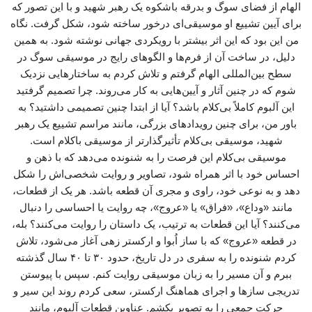
الهام از فضای سوگ و بدرقه باشکوه یک رهبر شهید و با این تصور که
برای آیین تشییع او موسیقی‌ای درخور ساخته شود، شکل گرفت. نگاه
من این بود که این اثر بیشتر با رویکردی جهانی نوشته شود. به همین
دلیل، در ساخت آن از فرم‌ها و الگوهای رایج در موسیقی سوگ در
سطح بین‌المللی الهام گرفتم و تلاش کردم به ساختارهایی نزدیک
شوم که در چنین آثار و آیین‌هایی به کار می‌روند. چرا تصمیم گرفتید
این آلبوم کاملاً بی‌کلام باشد؟ آیا از ابتدا چنین تصمیمی داشتید؟ به
باور من، برای چنین رویدادهای بزرگی، مانند مراسم تشییع یک رهبر
شهید، موسیقی بی‌کلام تأثیرگذارتر از موسیقی باکلام است.
موسیقی بی‌کلام این فرصت را به شنونده می‌دهد که با ذهن و
احساس خود با اثر همراه شود، تصاویر و روایت شخصی‌اش را شکل
دهد و به نوعی خود، راوی و مجری آن قطعه باشد. هر یک از قطعات،
مانند «وداع»، «فراق» یا «عروج»، چه روایت یا احساسی را دنبال
می‌کنند؟ آیا این قطعات به ترتیب، یک داستان را روایت می‌کنند؟ بله،
در قطعه «عروج» که با ساز اُبوا و ارکستر زهی آغاز می‌شود، تلاش
کردم شنونده را به سفری در دل تاریخ، حدود ۳۰ تا ۴۰ سال گذشته
ببرم و آن مسیر را به زبان موسیقی روایت کنم. سپس با پیوستن
تدریجی سازها و اجرای هماهنگ ارکستر، سعی کردم روند این سیر و
حرکت جمعی را به تصویر بکشم. عناوین قطعات آلبوم، مانند