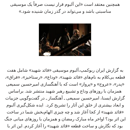
همچنین معتقد است «این آلبوم قرار نیست صرفاً یک موسیقی
مناسبتی باشد و می‌تواند در گذر زمان شنیده شود.»
به گزارش ایران ربوکمپ،آلبوم موسیقی «قائد شهید» شامل هفت
قطعه بی‌کلام به نام‌های «قائد شهید»، «وداع»، «رستاخیز»، «فراق»،
«پدر»، «عروج» و «پرواز» است که با آهنگسازی امیرحسین سمیعی
همزمان با روزهای وداع و تشییع رهبر شهید منتشر شد. براساس
گزارش ایسنا، امیرحسین سمیعی ـ آهنگساز ـ در گفت‌وگویی جزییات
و ابعاد بیشتری از خلق این آثار را تشریح کرد. ایده شکل‌گیری آلبوم
«قائد شهید» از کجا آغاز شد و چه چیزی الهام‌بخش شما در ساخت
این اثر بود؟ اواخر ماه مبارک رمضان و همزمان با روزهای میانی جنگ
بود که نگارش و ساخت قطعه «قائد شهید» را آغاز کردم. این اثر با