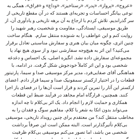
«عروج»، «پرواز»، «پدر»، «رستاخیز»، «وداع» و «فراق»، همگی به
نوعی بیانگر احساسات و تجربه‌ای هستند که در آن مقطع تاریخی از
سر گذراندیم. تلاش کردم با ارجاع به آن برهه تاریخی و یادآوری آن، از
طریق موسیقی، ایستادگی، مقاومت و شخصیت رهبر شهید را
روایت کنم و این عواطف را به شنونده منتقل سازم. هنگام ساخت
چنین اثری، چگونه میان بیان هنری و سفارش مناسبتی تعادل برقرار
می‌کنید؟ این اثر به هیچ‌وجه سفارشی نبود و از سوی هیچ نهاد یا
مجموعه‌ای سفارش داده نشد. انگیزه اصلی، یک احساس و دغدغه
شخصی بود و این اثر کاملاً خودجوش شکل گرفت. در ادامه، با
هماهنگی آقای صفایی‌فرد، مدیر مرکز موسیقی صدا و سیما، پارتیتور
قطعات را در اختیار ارکستر سمفونیک صدا و سیما قرار دادم. اعضای
ارکستر این آثار را تمرین کردند و قرار است آن‌ها را در فضای باز اجرا
کنند. همچنین، قرارگاه امام مجاهد در فرآیند ضبط این قطعات
همکاری و حمایت لازم را انجام داد. یک اثر بی‌کلام تا چه اندازه
می‌تواند بدون اتکا به شعر یا کلام، مفاهیم سوگ و فقدان را به
مخاطب منتقل کند؟ من معتقدم برای چنین رویداد تاریخی، موسیقی
بی‌کلام تأثیرگذارتر است. البته ممکن است این صرفاً برداشت
شخصی من باشد، اما تصور می‌کنم موسیقی بی‌کلام ظرفیت