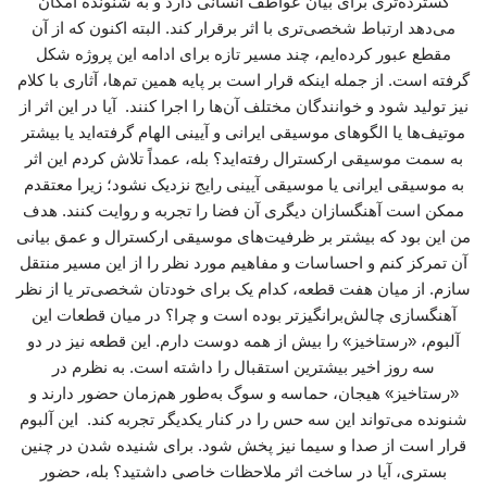
گسترده‌تری برای بیان عواطف انسانی دارد و به شنونده امکان
می‌دهد ارتباط شخصی‌تری با اثر برقرار کند. البته اکنون که از آن
مقطع عبور کرده‌ایم، چند مسیر تازه برای ادامه این پروژه شکل
گرفته است. از جمله اینکه قرار است بر پایه همین تم‌ها، آثاری با کلام
نیز تولید شود و خوانندگان مختلف آن‌ها را اجرا کنند. آیا در این اثر از
موتیف‌ها یا الگوهای موسیقی ایرانی و آیینی الهام گرفته‌اید یا بیشتر
به سمت موسیقی ارکسترال رفته‌اید؟ بله، عمداً تلاش کردم این اثر
به موسیقی ایرانی یا موسیقی آیینی رایج نزدیک نشود؛ زیرا معتقدم
ممکن است آهنگسازان دیگری آن فضا را تجربه و روایت کنند. هدف
من این بود که بیشتر بر ظرفیت‌های موسیقی ارکسترال و عمق بیانی
آن تمرکز کنم و احساسات و مفاهیم مورد نظر را از این مسیر منتقل
سازم. از میان هفت قطعه، کدام یک برای خودتان شخصی‌تر یا از نظر
آهنگسازی چالش‌برانگیزتر بوده است و چرا؟ در میان قطعات این
آلبوم، «رستاخیز» را بیش از همه دوست دارم. این قطعه نیز در دو
سه روز اخیر بیشترین استقبال را داشته است. به نظرم در
«رستاخیز» هیجان، حماسه و سوگ به‌طور هم‌زمان حضور دارند و
شنونده می‌تواند این سه حس را در کنار یکدیگر تجربه کند. این آلبوم
قرار است از صدا و سیما نیز پخش شود. برای شنیده شدن در چنین
بستری، آیا در ساخت اثر ملاحظات خاصی داشتید؟ بله، حضور