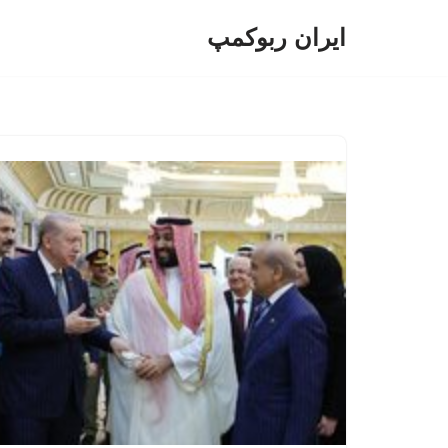
ایران ربوکمپ
پرش
به
محتوا