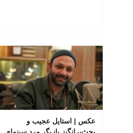
عکس | استایل عجیب و
بحث‌برانگیز بازیگر مرد سینمای