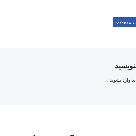
یران ربوکمپ
بنویسید
ید
وارد بشوید
.