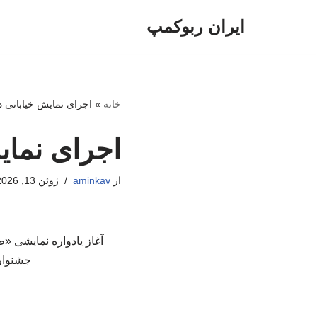
ایران ربوکمپ
پرش
به
محتوا
خانه
»
اجرای نمایش خیابانی در
اجرای نمای
از
aminkav
ژوئن 13, 2026
آغاز یادواره نمایشی «ط
جشنواره