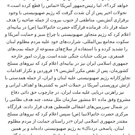
خواهد کرد؟»، اما رئیس‌جمهور آمریکا «تماس را قطع کرده است.»
تحولات اخیر پس از آن شدت گرفت که رژیم صهیونیستی با وجود
برقراری آتش‌بس، مناطقی از جنوب بیروت از جمله ضاحیه را هدف
حمله قرار داد. فرمانده قرارگاه حضرت خاتم‌الانبیا (ص) در بیانیه‌ای
اعلام کرد که رژیم متجاوز صهیونیستی با چراغ سبز و حمایت آمریکا و
سکوت مجامع بین‌المللی، شرارت‌های خود علیه مردم مظلوم لبنان
را تشدید کرده و با استفاده از سلاح‌های ممنوعه از جمله بمب‌های
فسفری، مرتکب جنایات جنگی شده است. وزارت امور خارجه
جمهوری اسلامی ایران نیز در بیانیه‌ای اعلام کرد که نیروهای مسلح
کشورمان، پس از نقض مکرر آتش‌بس ۱۹ فروردین و تکرار اقدامات
تجاوزکارانه رژیم صهیونیستی علیه لبنان و ایران، از جمله همدستی با
ارتش تروریستی آمریکا در حملات اخیر به کشتی‌ها و اهداف ایرانی و
نیز راهزنی دریایی علیه ملت ایران، در چارچوب حق ذاتی دفاع
مشروع وفق ماده ۵۱ منشور سازمان ملل متحد، چند هدف نظامی را
در شمال سرزمین‌های اشغالی فلسطین هدف قرار دادند. قرارگاه
مرکزی حضرت خاتم‌الانبیا (ص) سپس اعلام کرد که نیروهای مسلح
مقتدر جمهوری اسلامی ایران «در راستای حمایت از مردم مظلوم
لبنان، پاسخی دردناک» به رژیم صهیونیستی داده‌اند و بر همین