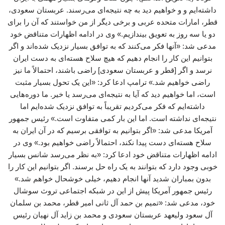
داشته‌ایم و و خواهیم دید به چه نتیجه‌ای می‌رسند. عربستان سعودی،
قطر، امارات متحده عربی و برخی دیگر از من خواستند که آن را برای
دو یا سه روز به تعویق بیندازیم.» وی در ادامه اظهارات متناقض خود
مدعی شد: «آنها فکر می‌کنند که به توافق بسیار نزدیک شده‌اند و اگر
بتوانیم این کار را انجام دهیم که هیچ سلاح هسته‌ای به دست ایران
نرسد و اگر [قطر و عربستان سعودی] راضی باشند، احتمالاً ما نیز
راضی خواهیم شد.» ترامپ ادعا کرد: «این یک تحول بسیار مثبت
است، اما خواهیم دید که آیا به نتیجه‌ای می‌رسد یا خیر. ما دوره‌هایی
داشته‌ایم که فکر می‌کردیم تقریباً به توافق نزدیک شده‌ایم اما
نتیجه‌ای نداشته است. اما این بار کمی متفاوت است.» رئیس جمهور
آمریکا مدعی شد: «اگر بتوانیم به توافقی برسیم که در آن ایران به
سلاح هسته‌ای دست پیدا نکند، احتمالاً راضی خواهیم بود.» وی در
ادامه اظهارات متناقض خود ادعا کرد: «به نظر می‌رسد شانس بسیار
خوبی وجود دارد که بتوانند به یک راه‌ حل برسند. اگر بتوانیم این کار را
بدون بمباران شدید آنها انجام دهیم، خیلی خوشحال خواهم شد.»
رئیس جمهور آمریکا پیش از این در شبکه اجتماعی تروث سوشال
خود، مدعی شد: «تمیم بن حمد آل ثانی امیر قطر، محمد بن سلمان
آل سعود ولیعهد عربستان سعودی و محمد بن زاید آل نهیان رئیس