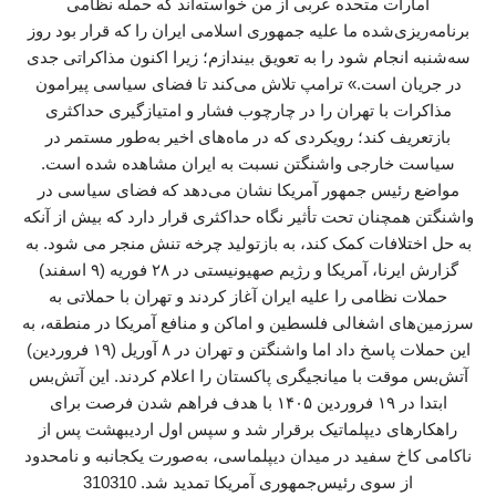
امارات متحده عربی از من خواسته‌اند که حمله نظامی
برنامه‌ریزی‌شده ما علیه جمهوری اسلامی ایران را که قرار بود روز
سه‌شنبه انجام شود را به تعویق بیندازم؛ زیرا اکنون مذاکراتی جدی
در جریان است.» ترامپ تلاش می‌کند تا فضای سیاسی پیرامون
مذاکرات با تهران را در چارچوب فشار و امتیازگیری حداکثری
بازتعریف کند؛ رویکردی که در ماه‌های اخیر به‌طور مستمر در
سیاست خارجی واشنگتن نسبت به ایران مشاهده شده است.
مواضع رئیس جمهور آمریکا نشان می‌دهد که فضای سیاسی در
واشنگتن همچنان تحت تأثیر نگاه حداکثری قرار دارد که بیش از آنکه
به حل اختلافات کمک کند، به بازتولید چرخه تنش منجر می شود. به
گزارش ایرنا، آمریکا و رژیم صهیونیستی در ۲۸ فوریه (۹ اسفند)
حملات نظامی را علیه ایران آغاز کردند و تهران با حملاتی به
سرزمین‌های اشغالی فلسطین و اماکن و منافع آمریکا در منطقه، به
این حملات پاسخ داد اما واشنگتن و تهران در ۸ آوریل (۱۹ فروردین)
آتش‌بس موقت با میانجیگری پاکستان را اعلام کردند. این آتش‌بس
ابتدا در ۱۹ فروردین ۱۴۰۵ با هدف فراهم شدن فرصت برای
راهکارهای دیپلماتیک برقرار شد و سپس اول اردیبهشت پس از
ناکامی کاخ سفید در میدان دیپلماسی، به‌صورت یکجانبه و نامحدود
از سوی رئیس‌جمهوری آمریکا تمدید شد. 310310