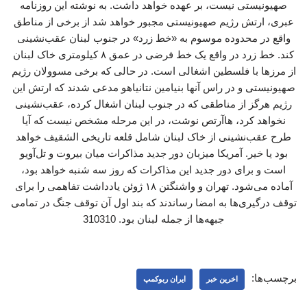
صهیونیستی نیست، بر عهده خواهد داشت. به نوشته این روزنامه
عبری، ارتش رژیم صهیونیستی مجبور خواهد شد از برخی از مناطق
واقع در محدوده موسوم به «خط زرد» در جنوب لبنان عقب‌نشینی
کند. خط زرد در واقع یک خط فرضی در عمق ۸ کیلومتری خاک لبنان
از مرزها با فلسطین اشغالی است. در حالی که برخی مسوولان رژیم
صهیونیستی و در راس آنها بنیامین نتانیاهو مدعی شدند که ارتش این
رژیم هرگز از مناطقی که در جنوب لبنان اشغال کرده، عقب‌نشینی
نخواهد کرد، هاآرتص نوشت، در این مرحله مشخص نیست که آیا
طرح عقب‌نشینی از خاک لبنان شامل قلعه تاریخی الشقیف خواهد
بود یا خیر. آمریکا میزبان دور جدید مذاکرات میان بیروت و تل‌آویو
است و برای دور جدید این مذاکرات که روز سه شنبه خواهد بود،
آماده می‌شود. تهران و واشنگتن ۱۸ ژوئن یادداشت تفاهمی را برای
توقف درگیری‌ها به امضا رساندند که بند اول آن توقف جنگ در تمامی
جبهه‌ها از جمله لبنان بود. 310310
برچسب‌ها:
اخرین خبر
ایران ربوکمپ