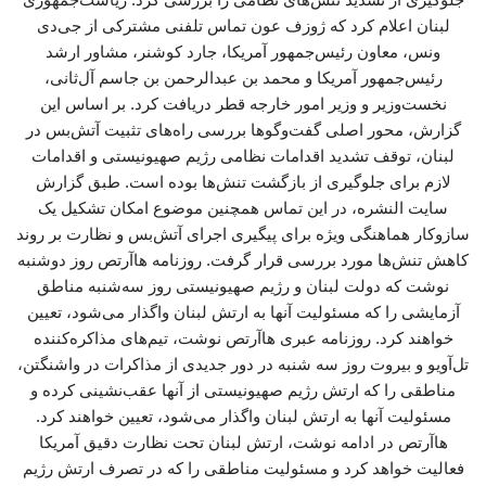
لبنان اعلام کرد که ژوزف عون تماس تلفنی مشترکی از جی‌دی
ونس، معاون رئیس‌جمهور آمریکا، جارد کوشنر، مشاور ارشد
رئیس‌جمهور آمریکا و محمد بن عبدالرحمن بن جاسم آل‌ثانی،
نخست‌وزیر و وزیر امور خارجه قطر دریافت کرد. بر اساس این
گزارش، محور اصلی گفت‌وگوها بررسی راه‌های تثبیت آتش‌بس در
لبنان، توقف تشدید اقدامات نظامی رژیم صهیونیستی و اقدامات
لازم برای جلوگیری از بازگشت تنش‌ها بوده است. طبق گزارش
سایت النشره، در این تماس همچنین موضوع امکان تشکیل یک
سازوکار هماهنگی ویژه برای پیگیری اجرای آتش‌بس و نظارت بر روند
کاهش تنش‌ها مورد بررسی قرار گرفت. روزنامه هاآرتص روز دوشنبه
نوشت که دولت لبنان و رژیم صهیونیستی روز سه‌شنبه مناطق
آزمایشی را که مسئولیت آنها به ارتش لبنان واگذار می‌شود، تعیین
خواهند کرد. روزنامه عبری هاآرتص نوشت، تیم‌های مذاکره‌کننده
تل‌آویو و بیروت روز سه شنبه در دور جدیدی از مذاکرات در واشنگتن،
مناطقی را که ارتش رژیم صهیونیستی از آنها عقب‌نشینی کرده و
مسئولیت آنها به ارتش لبنان واگذار می‌شود، تعیین خواهند کرد.
هاآرتص در ادامه نوشت، ارتش لبنان تحت نظارت دقیق آمریکا
فعالیت خواهد کرد و مسئولیت مناطقی را که در تصرف ارتش رژیم