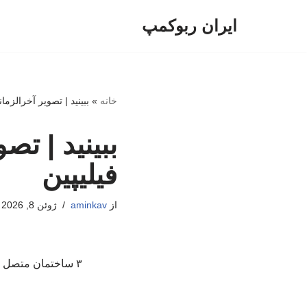
ایران ربوکمپ
پرش
به
محتوا
خانه
»
ببینید | تصویر آخرالزمانی از زلزله ۸
فیلیپین
از
aminkav
ژوئن 8, 2026
۳ ساختمان متصل به هم بر اثر زلزله فیلیپین از یکدیگر جدا شدند و آب استخر در حال ریختن است./خبرفوری