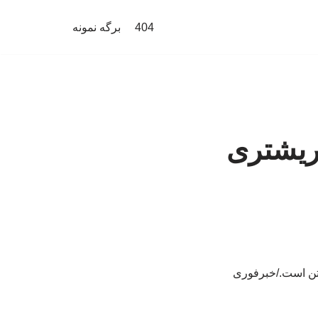
404
برگه نمونه
د | تصویر آخرالزمانی از زلزله ۷.۸ ریشتری‌