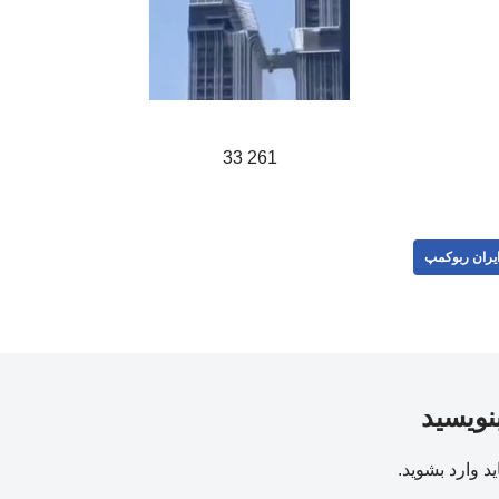
261 33
یران ربوکمپ
بنویسید
ید
وارد بشوید
.