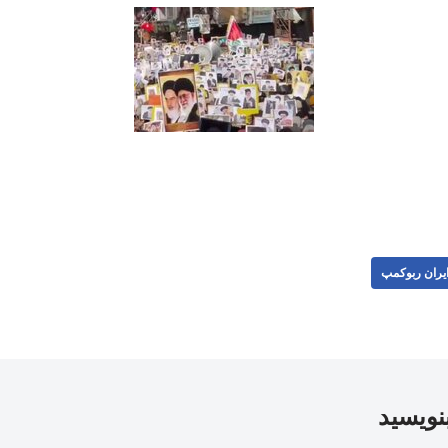
یران ربوکمپ
بنویسید