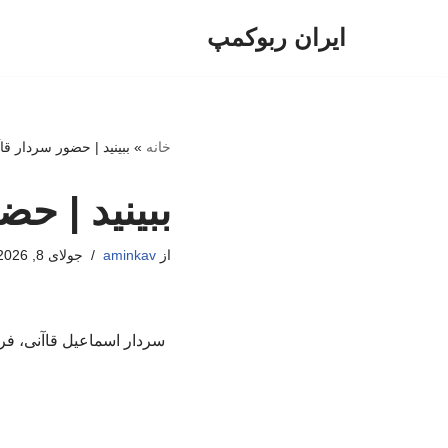
ایران ربوکمپ
پرش
به
محتوا
خانه
»
ببینید | حضور سردار ق
ببینید | ح
از
aminkav
جولای 8, 2026
سردار اسماعیل قاآنی، فر