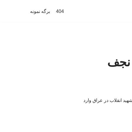
404
برگه نمونه
 نجف
ید انقلاب در عراق وارد