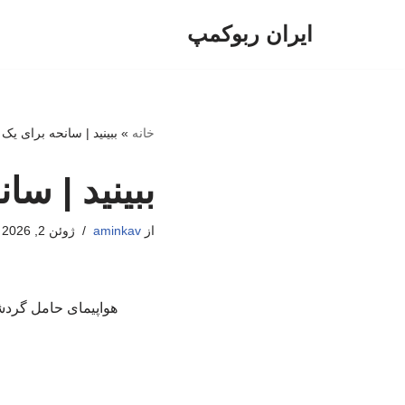
ایران ربوکمپ
پرش
به
محتوا
خانه
»
ببینید | سانحه برای یک 
ببینید | سا
از
aminkav
ژوئن 2, 2026
هواپیمای حامل گردشگ