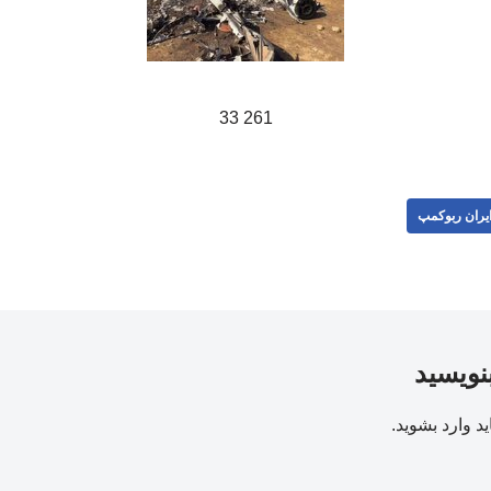
261 33
یران ربوکمپ
بنویسید
ید
وارد بشوید
.