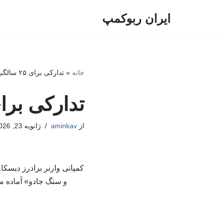
ایران ربوکمپ
پرش
به
محتوا
خانه
»
تدارکی برای ۲۵ سالگی «هری پاتر»
تدارکی برای ۲۵ سالگی «هری 
از
aminkav
ژانویه 23, 2026
کمپانی وارنر برادرز دیسکا
و سنگ جادو» آماده می‌کند؛ فیلمی که در سال ۲۰۰۱ 