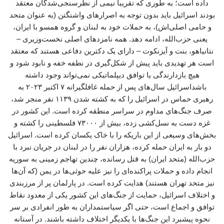
داده است؛ به طوری که تقریباً نیمی از نظرسنجی‌شدگان معتقد
بودند اسرائیل باید بدون توجه به اصرارهای واشنگتن (به عنوان متحد
و حامی اصلی‌اش)، به حملات خود به لبنان و گروه همسو با ایران،
یعنی حزب‌الله، ادامه دهد. همه نامزدهای اصلی نخست‌وزیری –
نتانیاهو، بنت و آیزنکوت – دارای یک دکترین دفاعی هستند که معتقد
است هر تهدیدی باید پیش از شکل‌گیری در نطفه خفه و نابود شود و
هیچ بازدارندگی یا توافق دیپلماتیکی نمی‌تواند وجود داشته
باشداسرائیل سال‌های پس از حمله غافلگیرانه ۷ اکتبر ۲۰۲۳ به
رهبری حماس در اسرائیل را که به کشته شدن ۱۱۳۹ نفر منجر شد،
صرف جنگ‌های مداوم در سراسر منطقه کرده است. این کشور در
غزه دست به نسل‌کشی زده، بیش از ۷۳۰۰۰ فلسطینی را کشته و
بخش‌های وسیعی از این باریکه را با خاک یکسان کرده است. اسرائیل
دو بار به ایران حمله کرده، هزاران نفر را در لبنان در جریان نبرد با
حزب‌الله (متحد ایران) به قتل رسانده، چندین تهاجم زمینی به سوریه
انجام داده و حملات پراکنده‌ای را نیز علیه حوثی‌ها در یمن (که آن‌ها
نیز متحد تهران هستند) هدایت کرده است. در پارلمان پر از مرزبندی
و اختلاف اسرائیل، حمایت از جنگ‌های این کشور یکی از معدود نقاط
توافق و اجماع است، حتی اگر سیاستمداران به طور انفرادی بر سر
نحوه پیشبرد این جنگ‌ها با یکدیگر اختلاف داشته باشند. در آستانه