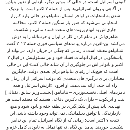
کنونی اسرائیل است، در حالی که موتور دیگر، بازتابی از تغییر بنیادین
در آگاهی و روان اسرائیلی‌ها پس از حمله ۷ اکتبر است. با نزدیک
شدن به انتخابات در اواخر امسال، نتانیاهو در حالی وارد کارزار
انتخاباتی می‌شود که هنوز بار سنگین حمله ۷ اکتبر، محاکمه
جاری‌اش به اتهام پرونده‌های متعدد فساد مالی، و شکست
ظاهری‌اش در تمام کردن کار در ایران و حزب‌الله را به دوش
می‌کشد. بن-افریم درباره پیامدهای سیاسی فوری حمله ۲۰۲۳ گفت:
«نتانیاهو معتقد است تا زمانی که جنگی در جریان دارد، می‌تواند از
پاسخگویی در قبال اتهامات فساد خود و نیز مسئولیتش در قبال ۷
اکتبر و ناتوانی‌اش در جلوگیری از آن شانه خالی کند.» این در حالی
است که هیچ‌یک از رقبای نتانیاهو برای تصدی دولت، جایگزین
معناداری برای درگیری‌های متعددی که دولت اسرائیل از آن زمان به
راه انداخته، ارائه نمی‌دهند. او افزود: «ارتش اسرائیل و همه
نامزدهای اصلی نخست‌وزیری – نتانیاهو، [نخست‌وزیر سابق، نفتالی]
بنت و آیزنکوت – دارای یک دکترین دفاعی هستند که معتقد است هر
تهدیدی باید پیش از شکل‌گیری در نطفه خفه و نابود شود و هیچ
بازدارندگی یا توافق دیپلماتیکی نمی‌تواند وجود داشته باشد. این
نتیجه ۷ اکتبر است؛ زمانی که از نگاه اسرائیل، تمام این تدابیر
شکست خوردند. پیامد این نگاه، نه تنها تمایل به نابودی کامل غزه و