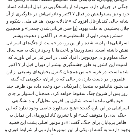
جنگی در جریان دارد، می‌تواند از پاسخگویی در قبال اتهامات فساد
خود و نیز مسئولیتش در قبال ۷ اکتبر و ناتوانی‌اش در جلوگیری از آن
شانه خالی کندبار-تال افزود که «عادلانه بودن اهداف ملی، شکوه و
جلال بخشیدن به ملت یهود، [و] حس قربانی‌شدنِ جمعی» و همچنین
«مشروعیت‌زدایی از فلسطینی‌ها»، در آگاهی و ذهنیت بیشتر
اسرائیلی‌ها نهادینه شده و از این رو، در حمایت از جنگ‌های اسرائیل
نقش داشته است. دستاوردها و باخت‌ها با وجود نزدیک به سه سال
جنگ مداوم و بی‌چون‌وچرا، افراد کمی در اسرائیل بر این باورند که
امنیت این کشور به طور چشمگیری بیشتر از دوران قبل از ۷ اکتبر
شده است. در غزه، حماس همچنان کنترل بخش‌های وسیعی از این
قلمرو را در دست دارد، در حالی که در ایران، حکومتی که گفته
می‌شود نتانیاهو به متحدان آمریکایی خود وعده داده بود ظرف چند
روز پس از شروع جنگ سقوط خواهد کرد، همچنان استوار بر جای
خود باقی مانده است. شائیل بن-افریم، تحلیل‌گر و دانشگاهی
اسرائیلی در این باره گفت: «هیچ دستاورد خاصی وجود ندارد که این
جنگ ابدی را متوقف کند.» او با تشریح کاتالیزورهای این تمایلِ به
ظاهر بی‌پایان برای جنگ، گفت: «دو موتور اصلی پشت این قضیه
وجود دارد.» به گفته او، یکی از این موتورها بازتابی از شرایط فوری و