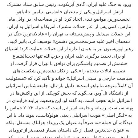
ورود به جنگ علیه ایران، گادی آیزنکوت، رئیس سابق ستاد مشترک
ارتش اسرائیل و یکی از مدعیان جانشینی بنیامین نتانیاهو،
نخست‌وزیر، مواضع تندی اتخاذ کرد. او در مصاحبه‌ای در اوایل ماه
مارس، کمی پس از آغاز حملات مشترک آمریکا و اسرائیل به ایران،
این حملات بی‌دلیل و پیش‌دستانه به تهران را «عادلانه‌ترین جنگ در
دهه‌های اخیر علیه سرسخت‌ترین دشمن» توصیف کرد. یائیر لاپید،
رهبر اپوزیسیون نیز به همان اندازه از این حملات حمایت کرد؛ اشتیاق
او برای تجدید درگیری علیه ایران و حزب‌الله تنها تحت‌الشعاع
خشمش از تصمیم واشنگتن برای توافق با تهران قرار گرفت. او
تصمیم ایالات متحده را «یکی از تکان‌دهنده‌ترین شکست‌های
سیاست خارجی و امنیتی اسرائیل» خواند و تأکید کرد که «مسئولیت
آن کاملاً متوجه نتانیاهو است». دانیل بار-تال، جامعه‌شناس اسرائیلی
از دانشگاه تل‌آویو، می‌گوید که بخش کوچکی از این واکنش‌ها در
اسرائیل مایه تعجب است. به گفته او، این وضعیت برایند فرآیندی در
پهنه سیاست، رسانه و جامعه اسرائیل است که حمله ۲۰۲۳ حماس را
به «لنگر اصلی» هویت اسرائیلی، یعنی هولوکاست، پیوند داد. با این
دیدگاه، آن حمله «نه صرفاً به عنوان یک رویداد هولناکِ مستقل، بلکه
به عنوان جدیدترین فصل از یک داستان بسیار قدیمی‌تر از ترومای
تاریخی یهودیان» قاب‌بندی شد. «نتانیاهو معتقد است تا زمانی که