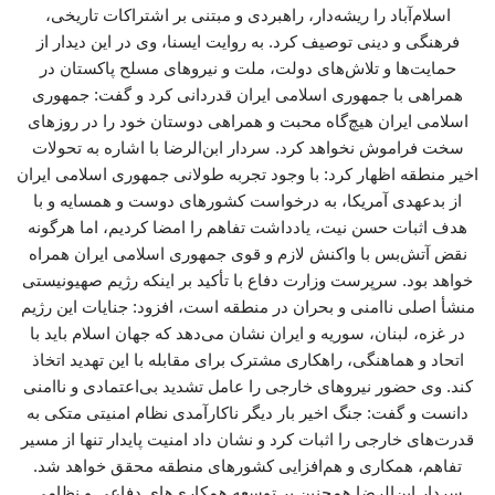
اسلام‌آباد را ریشه‌دار، راهبردی و مبتنی بر اشتراکات تاریخی،
فرهنگی و دینی توصیف کرد. به روایت ایسنا، وی در این دیدار از
حمایت‌ها و تلاش‌های دولت، ملت و نیروهای مسلح پاکستان در
همراهی با جمهوری اسلامی ایران قدردانی کرد و گفت: جمهوری
اسلامی ایران هیچ‌گاه محبت و همراهی دوستان خود را در روزهای
سخت فراموش نخواهد کرد. سردار ابن‌الرضا با اشاره به تحولات
اخیر منطقه اظهار کرد: با وجود تجربه طولانی جمهوری اسلامی ایران
از بدعهدی آمریکا، به درخواست کشورهای دوست و همسایه و با
هدف اثبات حسن نیت، یادداشت تفاهم را امضا کردیم، اما هرگونه
نقض آتش‌بس با واکنش لازم و قوی جمهوری اسلامی ایران همراه
خواهد بود. سرپرست وزارت دفاع با تأکید بر اینکه رژیم صهیونیستی
منشأ اصلی ناامنی و بحران در منطقه است، افزود: جنایات این رژیم
در غزه، لبنان، سوریه و ایران نشان می‌دهد که جهان اسلام باید با
اتحاد و هماهنگی، راهکاری مشترک برای مقابله با این تهدید اتخاذ
کند. وی حضور نیروهای خارجی را عامل تشدید بی‌اعتمادی و ناامنی
دانست و گفت: جنگ اخیر بار دیگر ناکارآمدی نظام امنیتی متکی به
قدرت‌های خارجی را اثبات کرد و نشان داد امنیت پایدار تنها از مسیر
تفاهم، همکاری و هم‌افزایی کشورهای منطقه محقق خواهد شد.
سردار ابن‌الرضا همچنین بر توسعه همکاری‌های دفاعی و نظامی