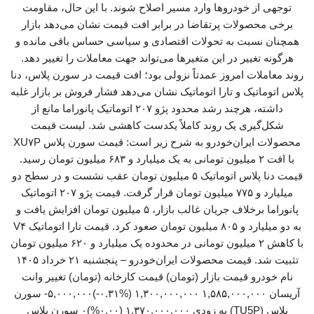
توجهی از خودروها وارد مسیر اصلاح شوند. با این حال، مقاومت
برخی محصولات پرتقاضا در برابر افت قیمت نشان می‌دهد بازار
همچنان نسبت به تحولات اقتصادی و سیاسی حساس باقی مانده و
هرگونه تغییر در این متغیرها می‌تواند جهت معاملات را تغییر دهد.
روند معاملات امروز عمدتاً نزولی بود؛ افت قیمت در سورن پلاس، دنا
پلاس اتوماتیک و تارا اتوماتیک نشان می‌دهد فشار فروش بر بازار غلبه
داشته، هرچند رشد محدود پژو ۲۰۷ اتوماتیک پانوراما مانع از
شکل‌گیری یک روند کاملاً یکدست کاهشی شد. لیست قیمت
محصولات ایران‌خودرو به شرح زیر است: قیمت سورن پلاس XU۷P
با افت ۲ میلیون تومانی به یک میلیارد و ۶۸۳ میلیون تومان رسید.
قیمت دنا پلاس اتوماتیک ۵ میلیون تومان عقب نشست و در سطح دو
میلیارد و ۷۷۵ میلیون تومان قرار گرفت. قیمت پژو ۲۰۷ اتوماتیک
پانوراما برخلاف جریان غالب بازار، ۵ میلیون تومان افزایش یافت و
به دو میلیارد و ۸۰۵ میلیون تومان صعود کرد. قیمت تارا اتوماتیک V۴
با کاهش ۲ میلیون تومانی در محدوده یک میلیارد و ۶۲۰ میلیون تومان
تثبیت شد. قیمت محصولات ایران‌خودرو – پنجشنبه ۲۱ خرداد ۱۴۰۵
نام خودرو قیمت بازار (تومان) قیمت کارخانه (تومان) تغییر وانت
آریسان ۱,۵۸۵,۰۰۰,۰۰۰ ۱,۳۰۰,۰۰۰,۰۰۰ (‎-۰.۳۱%‏)‎-۵,۰۰۰,۰۰۰‏ سورن
پلاس (TU5P) به زودی ۱,۳۷۰,۰۰۰,۰۰۰ (۰.۰۰%)۰ سورن پلاس