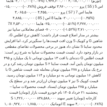
(توربو) ۳,۰۱۸,۰۰۰,۰۰۰ ۱,۹۴۷,۶۰۰,۰۰۰ (‎-۰.۰۷%‏)‎-۲,۰۰۰,۰۰۰‏ هایما
هایما اس 7 ( S7 ) پرو ۴,۴۵۵,۰۰۰,۰۰۰ ۳,۰۶۵,۵۰۰,۰۰۰
(‎-۰.۴۵%‏)‎-۲۰,۰۰۰,۰۰۰‏ هایما 8 اس ( 8S ) ۴,۸۸۵,۰۰۰,۰۰۰
۳,۳۷۷,۰۰۰,۰۰۰ (‎-۰.۵۱%‏)‎-۲۵,۰۰۰,۰۰۰‏ هایما 7X ۴,۵۳۰,۰۰۰,۰۰۰
۳,۷۱۰,۰۰۰,۰۰۰ (‎-۱.۵۲%‏)‎-۷۰,۰۰۰,۰۰۰‏ فضای معاملاتی سایپا نیز
بیشتر در مدار اصلاح قیمت قرار داشت؛ کاهش نرخ اطلس G،
شاهین G و کوییک S وزن افت قیمت‌ها را سنگین‌تر کرد، اما افزایش
محدود ساینا S نشان داد هنوز در برخی محصولات تقاضای مقطعی
در بازار وجود دارد. لیست قیمت محصولات سایپا به شرح زیر است:
قیمت اطلس G دنده‌ای با افت ۱۳ میلیون تومانی تا یک میلیارد و ۴۹۵
میلیون تومان پایین آمد. قیمت ساینا S ۲ میلیون تومان رشد کرد و در
نرخ یک میلیارد و ۲۷۸ میلیون تومان معامله شد. قیمت شاهین G با
کاهش ۱۶ میلیون تومانی به دو میلیارد و ۱۱۴ میلیون تومان رسید.
قیمت کوییک S نیز ۷ میلیون تومان ارزان‌تر شد و در سطح یک
میلیارد و ۲۷۵ میلیون تومان ایستاد. قیمت محصولات سایپا –
پنجشنبه ۲۱ خرداد ۱۴۰۵ نام خودرو قیمت بازار (تومان) قیمت
کارخانه (تومان) تغییر سهند S ۱,۴۲۶,۰۰۰,۰۰۰ ۸۳۸,۵۸۸,۰۰۰
(‎۰.۲۸%‏)‎۴,۰۰۰,۰۰۰‏ سهند E اتوماتیک ۱,۷۸۵,۰۰۰,۰۰۰ ۱,۰۸۰,۹۲۷,۰۰۰