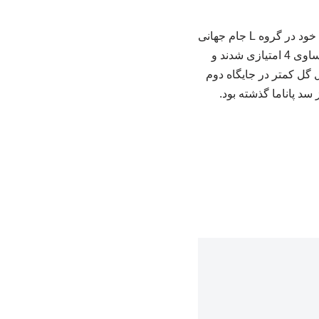
به گزارش خبرگزاری خبرآنلاین؛ تیم ملی فوتبال انگلیس از ساعت 23:30 سه‌شنبه در دومین بازی خود در گروه L جام جهانی
2026 به مصاف غنا رفت و با تساوی صفر – صفر متوقف شد. شاگردان توماس توخل با این تساوی 4 امتیازی شدند و
 گل کمتر در جایگاه دوم
ست داده و غنا با یک گل از سد پاناما گذشته بود.