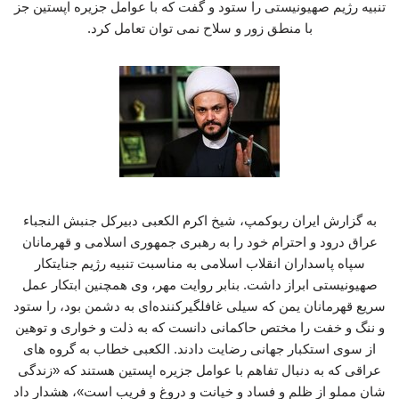
تنبیه رژیم صهیونیستی را ستود و گفت که با عوامل جزیره اپستین جز
با منطق زور و سلاح نمی توان تعامل کرد.
به گزارش ایران ربوکمپ، شیخ اکرم الکعبی دبیرکل جنبش النجباء
عراق درود و احترام خود را به رهبری جمهوری اسلامی و قهرمانان
سپاه پاسداران انقلاب اسلامی به مناسبت تنبیه رژیم جنایتکار
صهیونیستی ابراز داشت. بنابر روایت مهر، وی همچنین ابتکار عمل
سریع قهرمانان یمن که سیلی غافلگیرکننده‌ای به دشمن بود، را ستود
و ننگ و خفت را مختص حاکمانی دانست که به ذلت و خواری و توهین
از سوی استکبار جهانی رضایت دادند. الکعبی خطاب به گروه های
عراقی که به دنبال تفاهم با عوامل جزیره اپستین هستند که «زندگی
شان مملو از ظلم و فساد و خیانت و دروغ و فریب است»، هشدار ‌داد