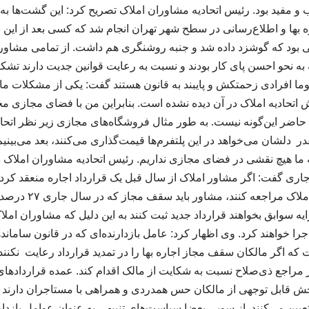
 و مفید بود. رئیس اتحادیه مشاوران املاک تصریح کرد: این گشت‌ها ب
بها و اطلاع‌رسانی در سطح شهر تهران انجام شد که کسی بعد از این نگو
بود که گوشزد داده شد و جنبه روشنگری هم داشت. از تمامی مشاور
به نحو احسن پای کار بودند و نسبت به رعایت قوانین جدیت دارند تشکر
ما افرادی زحمتکش و پایبند به قانون هستند گفت: یکی از مشکلات ما د
حادیه املاک در آن دیده نشده است. بنابراین من با فضای مجازی مخا
 حاضر این‌گونه نیست. به طور مثال فروشگاه‌های مجازی زیر نظر اتحاد
شان می‌خواهد در این پلتفرم‌ها قیمت‌گذاری می‌کنند، بعد می‌بینیم ک
که ما هیچ نقشی در فضای مجازی نداریم. رئیس اتحادیه مشاوران املاک
جاری گفت: اگر مشاور املاک از سال قبل یک قرارداد اجاره منعقد کرده
جاری برای تمدید به دفت
رایه سوابق بخواهند قرارداد جدید ثبت کنند به این دلیل که مشاوران امل
 اجرا خواهند کرد. وی اظهار کرد: عامل بازدارنده‌ای که در قانون ساما
ت که اگر مالکان سقف مجاز اجاره بها را در تمدید قرارداد رعایت نکنند 
 در مراجع ذی‌صلاح نسبت به شکایت از مالک اقدام کند. عمده قراردادها
بخش قابل توجهی از مالکان حس همدردی و همراهی با مستاجران دارند 
تعیین می‌کنند. از سویی بعضا سیاست‌های تنبیهی به عنوان عوامل باز