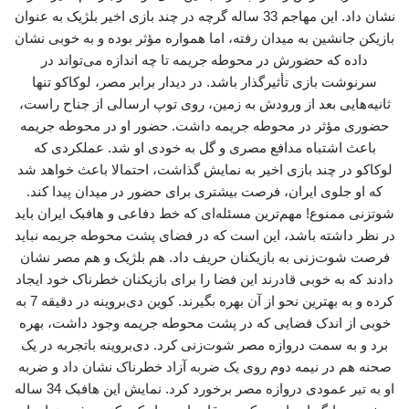
نشان داد. این مهاجم 33 ساله گرچه در چند بازی اخیر بلژیک به عنوان
بازیکن جانشین به میدان رفته، اما همواره مؤثر بوده و به خوبی نشان
داده که حضورش در محوطه جریمه تا چه اندازه می‌تواند در
سرنوشت بازی تأثیرگذار باشد. در دیدار برابر مصر، لوکاکو تنها
ثانیه‌هایی بعد از ورودش به زمین، روی توپ ارسالی از جناح راست،
حضوری مؤثر در محوطه جریمه داشت. حضور او در محوطه جریمه
باعث اشتباه مدافع مصری و گل به خودی او شد. عملکردی که
لوکاکو در چند بازی اخیر به نمایش گذاشت، احتمالا باعث خواهد شد
که او جلوی ایران، فرصت بیشتری برای حضور در میدان پیدا کند.
شوتزنی ممنوع! مهم‌ترین مسئله‌ای که خط دفاعی و هافبک ایران باید
در نظر داشته باشد، این است که در فضای پشت محوطه جریمه نباید
فرصت شوت‌زنی به بازیکنان حریف داد. هم بلژیک و هم مصر نشان
دادند که به خوبی قادرند این فضا را برای بازیکنان خطرناک خود ایجاد
کرده و به بهترین نحو از آن بهره بگیرند. کوین دی‌بروینه در دقیقه 7 به
خوبی از اندک فضایی که در پشت محوطه جریمه وجود داشت، بهره
برد و به سمت دروازه مصر شوت‌زنی کرد. دی‌بروینه باتجربه در یک
صحنه هم در نیمه دوم روی یک ضربه آزاد خطرناک نشان داد و ضربه
او به تیر عمودی دروازه مصر برخورد کرد. نمایش این هافبک 34 ساله