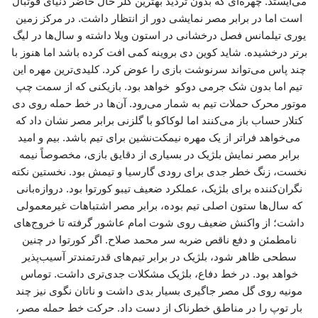
می‌ایستد. چهره‌ای که بدون تردید بهترین گلر حال حاضر دنیای فوتبال
است اما در برابر مصر نمایشی دور از انتظار داشت. در مرکز زمین
یوری تیلمانس فصل درخشانی در استون ویلا داشته و سال‌ها در لیگ
برتر درخشیده. شاید کوین دی بروینه کمی افت کرده باشد اما هنوز با
چند پاس می‌تواند سرنوشت بازی را عوض کرد. کلیدی‌ترین مهره این
تیم اما بدون شک جرمی دوکو خواهد بود. بازیکنی که از سمت چپ
موتور محرک حملات تیم به شمار می‌رود. آن‌ها در خط حمله روی دی
کتلار حساب باز می‌کنند اما لوکاکو با گلزنی برابر مصر نشان داد که
می‌خواهد فراتر از یک مهره نیمکت‌نشین برای تیم باشد. بیم و امید
برابر مصر نمایش بلژیک در بسیاری از دقایق بازی، مخصوصاً نیمه
نخست، زنگ خطر جدی برای رودی گارسیا و تیمش بود. نخستین نکته
نگران‌کننده برای بلژیک، عملکرد ضعیف تیبو کورتوا بود. دروازه‌بانی
که سال‌ها ستون اصلی تیم بوده، برابر مصر اشتباهات غیرمعمولی
داشت؛ از واکنش ضعیف روی شوت امام عاشور گرفته تا خروج‌های
نامطمئن و دفع ناقص ضربه سر محمد صلاح. اگر کورتوا در چنین
سطحی ظاهر شود، بلژیک در برابر تیم‌های قدرتمندتر آسیب‌پذیر
خواهد بود. در خط دفاع، بلژیک مشکلات جدی‌تری داشت. توماس
مونیه روی گل مصر جاگیری بسیار بدی داشت و ناتان نگوی نیز چند
بار توپ را در مناطق خطرناک از دست داد. حرکت خط حمله مصر،