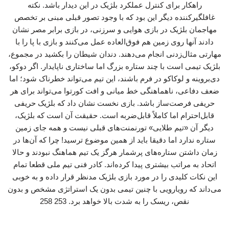
راهکار برای کنترل عملکرد بلژیک در این دیدار باشد. نکته
غافلگیرکننده دیگر این بود که با وجود تصور قبلی مبنی بر تخصص
مهاجمان بلژیک در بازی هوایی و سرزنی، در بازی برابر مصر نشان
دادند آنها روی زمین هم فوق‌العاده عمل می‌کنند و بازی با پا را با
مهارتی مثال‌زدنی انجام می‌دهند. دندان شیطان را بکشید در مجموع،
بلژیک تیمی است با چند ستاره بزرگ اما ساختاری ناپایدار. اگر دوکو،
دی‌بروینه و لوکاکو در فرم باشند، این تیم می‌تواند خطرناک شود؛ اما
ضعف دفاعی، ناهماهنگی خط میانی و افت کورتوا می‌تواند برای هر
حریفی فرصت‌ساز باشد. بازی نخست نشان داد که بلژیک حریفی
قابل‌احترام اما کاملاً قابل‌ضربه است. حقیقت آن است که بلژیک،
دیگر آن «تیم طلایی» تورنمنت‌های قبلی نیست و همه جای زمین
ستاره ندارد اما دقیقا باید از همین موضوع ترسید! چرا که آن‌ها در
زمان داشتن ستاره‌های پرشمار هرگز یک تیم هماهنگ نبودند و حالا
اتحاد به مراتب بیشتری پیدا کرده‌اند. کادر فنی تیم ملی قطعا تمام
این نکات کلیدی را در مورد بازی بلژیک مدنظر قرار داده و به خوبی
می‌داند که رویارویی با چنین تیمی بدون یک استراتژی مشخص و بدون
نقص، ریسک را به شدت بالا خواهد برد. 253 258