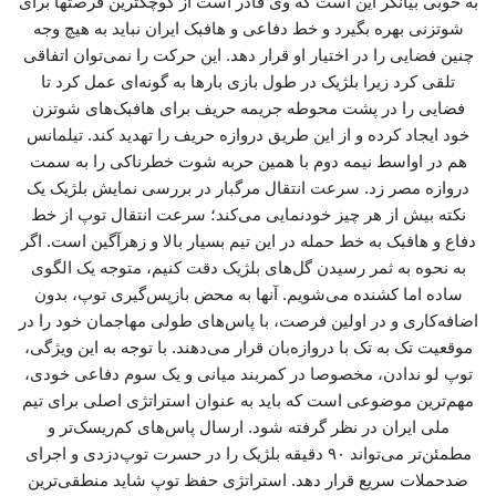
به خوبی بیانگر این است که وی قادر است از کوچکترین فرصتها برای
شوتزنی بهره بگیرد و خط دفاعی و هافبک ایران نباید به هیچ وجه
چنین فضایی را در اختیار او قرار دهد. این حرکت را نمی‌توان اتفاقی
تلقی کرد زیرا بلژیک در طول بازی بارها به گونه‌ای عمل کرد تا
فضایی را در پشت محوطه جریمه حریف برای هافبک‌های شوتزن
خود ایجاد کرده و از این طریق دروازه حریف را تهدید کند. تیلمانس
هم در اواسط نیمه دوم با همین حربه شوت خطرناکی را به سمت
دروازه مصر زد. سرعت انتقال مرگبار در بررسی نمایش بلژیک یک
نکته بیش از هر چیز خودنمایی می‌کند؛ سرعت انتقال توپ از خط
دفاع و هافبک به خط حمله در این تیم بسیار بالا و زهرآگین است. اگر
به نحوه به ثمر رسیدن گل‌های بلژیک دقت کنیم، متوجه یک الگوی
ساده اما کشنده می‌شویم. آنها به محض بازپس‌گیری توپ، بدون
اضافه‌کاری و در اولین فرصت، با پاس‌های طولی مهاجمان خود را در
موقعیت تک به تک با دروازه‌بان قرار می‌دهند. با توجه به این ویژگی،
توپ لو ندادن، مخصوصا در کمربند میانی و یک سوم دفاعی خودی،
مهم‌ترین موضوعی است که باید به عنوان استراتژی اصلی برای تیم
ملی ایران در نظر گرفته شود. ارسال پاس‌های کم‌ریسک‌تر و
مطمئن‌تر می‌تواند ۹۰ دقیقه بلژیک را در حسرت توپ‌دزدی و اجرای
ضدحملات سریع قرار دهد. استراتژی حفظ توپ شاید منطقی‌ترین