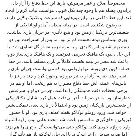
مخصوصاً صلاح و عمر مرموش، بارها این خط دفاع را آزار داد.
براندون مِشله هم با وجود چند تکل خوب، نتوانست ثبات لازم را ایجاد
کند. این خط دفاعی در برابر تیم‌هایی که سرعت و تکنیک بالایی دارند،
به‌وضوح شکننده است. در میانه میدان، آمادو اونانا یکی از
ضعیف‌ترین بازیکنان زمین بود و هیچ تأثیری در جریان بازی نداشت.
یوری تیلمانس نیمه نخست کم‌اثر بود اما پس از استراحت بین دو
نیمه بهتر شد و پاس کلیدی او به مونیه زمینه‌ساز گل تساوی شد. با
این حال، نبود یک هافبک تخریبی قدرتمند و یک هافبک بازی‌ساز دوم،
باعث شد مصر در نیمه نخست کاملاً بر بازی مسلط باشد. در خط
حمله، کوین دی‌بروینه تنها بازیکنی بود که می‌توانست جریان بازی را
تغییر دهد. ضربه آزاد او به تیر دروازه برخورد کرد و چند بار نیز با
پاس‌های عمقی‌اش خط دفاع مصر را به هم ریخت، اما او هم در
برخی لحظات دقت همیشگی را نداشت. جرمی دوکو با سرعتش
خطرساز بود اما در ضربات آخر بی‌دقت عمل کرد. شارل دکِتِلار یکی
از ضعیف‌ترین بازیکنان زمین بود و احتمالاً در بازی بعدی نیمکت‌نشین
خواهد شد. ورود روملو لوکاکو نقطه عطف بازی بود. او با حضور
فیزیکی و جای‌گیری مناسبش باعث شد محمد هانی توپ را به اشتباه
وارد دروازه خودی کند. لوکاکو حتی می‌توانست گل برتری را هم بزند
اما ضربه سرش را خراب کرد. با این حال لوکاکو باز هم تأثیرگذار