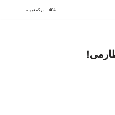
404
برگه نمونه
ارمی!