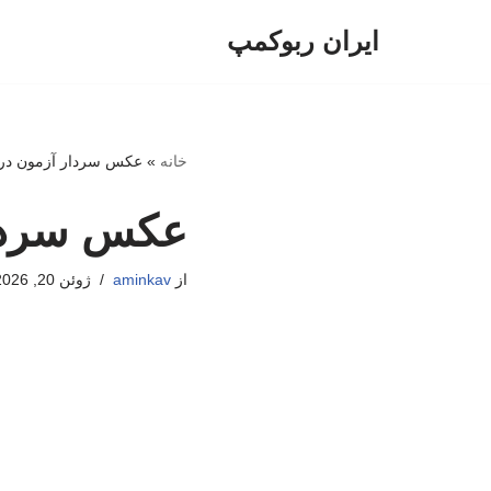
ایران ربوکمپ
پرش
به
محتوا
خانه
»
عکس سردار آزمون در 
عکس سردار
از
aminkav
ژوئن 20, 2026