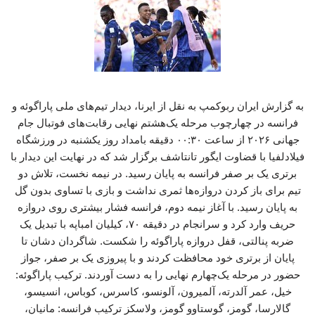
به گزارش ایران ربوکمپ به نقل از ایرنا، دیدار تیم‌های ملی پاراگوئه و
فرانسه در چهارچوب مرحله یک‌هشتم نهایی رقابت‌های فوتبال جام
جهانی ۲۰۲۶ از ساعت ۰۰:۳۰ دقیقه بامداد روز یکشنبه در ورزشگاه
فیلادلفیا با قضاوت ایگور تانتاشف برگزار شد که در نهایت این دیدار با
برتری یک بر صفر فرانسه به پایان رسید. در نیمه نخست، تلاش دو
تیم برای باز کردن دروازه‌ها ثمری نداشت و بازی با تساوی بدون گل
به پایان رسید. با آغاز نیمه دوم، فرانسه فشار بیشتری روی دروازه
حریف وارد کرد و سرانجام در دقیقه ۷۰، کیلیان امباپه با تبدیل یک
ضربه پنالتی، قفل دروازه پاراگوئه را شکست. شاگردان دشان تا
پایان از برتری خود محافظت کردند و با پیروزی یک بر صفر، جواز
حضور در مرحله یک‌چهارم نهایی را به دست آوردند. ترکیب پاراگوئه:
خیل، عمر آلدرته، آلمیرون، آلونسو، کاسرس، کوباس، انسیسو،
گالارسا، گومز، گوستاوو گومز، ولاسکز ترکیب فرانسه: مانیان،