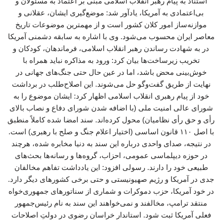
استناد به پیام رهبر انقلاب اسلامی مبنی بر اعتماد به مسئولان و
بی‌اعتمادی به آمریکا، یادآور شد: موضع‌گیری ایشان، عقلانی و
موازنه‌ساز امور کلان کشور است و از مهمترین موضوعات تاریخ
معاصر ایران محسوب می‌شود. وی با اشاره به سابقه دشمنی آمریکا
در به شهادت رساندن رهبر انقلاب اسلامی، فرماندهان، کودکان و
تخریب زیرساخت‌ها بیان کرد: ورود به مذاکره نباید همراه با
خوش‌بینی محض باشد، اما در عین حال حتی جنگ‌های جهانی در
نهایت از طریق گفت‌وگو حل می‌شوند. این اصلاح‌طلب در برداشت
خود از پیام رهبری انقلاب اسلامی اظهار کرد: ایشان موضوع را به
شورای عالی امنیت ملی (با اضافه شدن شورای دفاع و نصاب بالای
رأی و حق رأی نظامیان) محول کرده‌اند. سند امضا شده کاملاً منطبق
با اصل ۱۱۰ قانون اساسی (اختیار اعلام جنگ و صلح با رهبری) است.
در نتیجه، صدای واحدی درباره این سند به دنیا مخابره شده، هرچند
در حوزه دیپلماسی عمومی، احزاب، گروه‌ها و رسانه‌ها بحث‌های
طبیعی خود را دارند. رسولی افزود: این یادداشت تفاهم مخالفان
جدی در آمریکا و رژیم صهیونیستی و حتی برخی کشورهای دیگر دارد.
در خود آمریکا، حزب دموکرات و شماری از سناتورهای جمهوری‌خواه
منتقد ترامپ، مخالفند و نمی‌خواهند این سند به نام رئیس‌جمهور
فعلی آمریکا ثبت شود. استاندار خراسان رضوی در دولتِ اصلاحات