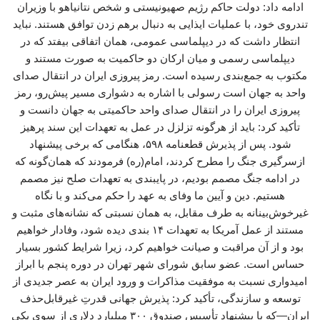
ادامه داد: دولت حاکم رژیم صهیونیستی و شخص نتانیاهو با وزیران
تندروی خود، با عملیات ایذایی به دنبال برهم زدن توافق هستند. نباید
انتظار داشت که در دیپلماسی عمومی، همان اتفاقی بیفتد که در
دیپلماسی رسمی و میان ارکان دو حاکمیت به صورت مستند و
مکتوب به جمع‌بندی رسیده است. رمز پیروزی ایران در انتقال صدای
واحد به جهان است رسولی با اشاره به دشواری مسیر پیش‌رو، رمز
پیروزی ایران را در انتقال صدای واحد حاکمیتی به جهان دانست و
تأکید کرد: باید از هرگونه تزلزل در عمل به تعهدات این سند پرهیز
شود. پس از پذیرش قطعنامه ۵۹۸، هنگامی که برخی پیشنهاد
ازسرگیری جنگ را مطرح کردند، امام(ره) فرمودند که همان‌گونه که
در ادامه جنگ مصمم بودیم، در پایبندی به تعهدات صلح نیز مصمم
هستیم. دین و آیین ما وفای به عهد را حکم می‌کند و با نگاه
غیرخوش‌بینانه به طرف مقابل، به همان نسبتی که نشانه‌های مثبت و
مستند از عمل آمریکا به تعهدات ۱۴ بندی دیده شود، وفادار خواهیم
بود و از آن مراقبت و صیانت خواهیم کرد، زیرا شرایط کشور بسیار
حساس است. عضو سابق شورای شهر تهران در دوره پنجم با ابراز
امیدواری نسبت به موفقیت مذاکرات و ورود ایران به عصر جدیدی از
توسعه و سازندگی، تأکید کرد: پذیرش جهانی قدرتِ غیرقابل‌حذف
ایران—که با پیشنهاد تأسیس صندوق ۳۰۰ میلیارد دلاری از سوی یکی