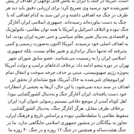
است. آمریکا در جنگ با ایران به بخش قابل توجهی از اهداف از پیش
تعیین‌شده خود نرسید وی تصریح کرد: برای ارزیابی دقیق باید دید هر
طرف در جنگ چه اهدافی داشته و در این سند به کدام اهدافی که با
جنگ به دست نیاورده‌اند رسیده‌اند. جمهوری اسلامی ایران آغازگر
جنگ نبوده و ائتلاف اسرائیل و آمریکا با همه توان نظامی، تکنولوژیک
و اقتصادی به‌دنبال تغییر نظام سیاسی و حتی تجزیه ایران بودند، اما
به اهداف اصلی خود نرسیدند. آمریکا اکنون به‌صورت رسمی و کتبی
پذیرفته که نه‌تنها دنبال براندازی و تغییر نظام نیست، بلکه جمهوری
اسلامی ایران را به رسمیت می‌شناسد. عضو سابق شورای شهر
تهران در دوره پنجم ادامه داد: برخلاف ادعاهای ترامپ و دولت آمریکا
به‌ویژه رژیم صهیونیستی، مبنی بر حذف چرخه سوخت و انتقال تمام
اورانیوم‌های غنی‌شده به خاک آمریکا، هیچ نشانه‌ای از تحقق این
اهداف در سند دیده نمی‌شود، با این حال، آن‌ها به بخشی از انتظارات
خود دست یافته‌اند. ایران آغازگر جنگ و به‌دنبال کشورگشایی نبود/
اهل کوتاه آمدن از موضع دفاعی نیستیم رسولی عنوان کرد: ایران
برخلاف طرف مقابل، هرگز آغازگر جنگ، به‌دنبال کشورگشایی،
سقوط نظامی یا سلطه‌طلبی نبوده و براساس تاریخ و فرهنگ ایران،
تجاوز به بیگانگان در منشور جمهوری اسلامی جایگاهی ندارد. ما در
جنگ هشت‌ساله و همچنین در جنگ ۱۲ روزه و در جنگ ۴۰ روزه ما