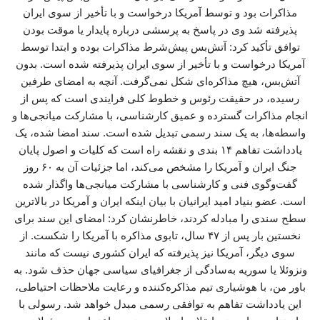
مذاکرات بود و توسط آمریکا درخواست و با تأخیر از سوی ایران
پذیرفته شد وی در پاسخ به پرسشی درباره پایدار یا موقت بودن
توافق تأکید کرد: آتش‌بس پیش‌شرط مذاکرات بوده و ابتدا توسط
آمریکا درخواست و با تأخیر از سوی ایران پذیرفته شده است. بدون
آتش‌بس، هیچ مذاکره‌ای شکل نمی‌گرفت. آنچه به امضای طرفین
رسیده، در حقیقت رئوس و خطوط کلی فرایندی است که پس از
انجام مذاکرات گسترده و عمیق کارشناسی، با مشارکت میانجی‌ها و
واسطه‌ها، به یک سند رسمی تبدیل شده است. سند امضا شده، یک
یادداشت تفاهم ۱۴ بندی و نقشه‌ راه است که کلیات و اصول پایان
جنگ ایران و آمریکا را مشخص می‌کند، اما جزئیات آن به ۶۰ روز
گفت‌وگوی فنی و کارشناسی با مشارکت میانجی‌ها واگذار شده
است. عضو بنیاد امید ایرانیان با بیان اینکه ایران و آمریکا در بالاترین
سطح سندی را مبادله کردند، خاطرنشان کرد: امضای این سند برای
نخستین بار پس از ۴۷ سال، تابوی مذاکره با آمریکا را شکست. از
سوی دیگر، آمریکا نیز پذیرفته که ایران کشوری نیست که مانند
ونزوئلا یا سوریه به‌سادگی از جغرافیای سیاسی جهان حذف شود. به
باور من، با هوشیاری تیم مذاکره‌کننده و رعایت ملاحظات احتیاطی،
این یادداشت تفاهم به توافقی رسمی مبدل خواهد شد. رسولی با