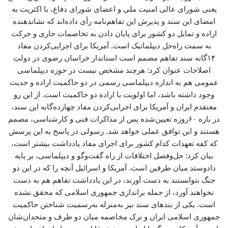
یعنی شورای عالی امنیت ملی و اعضای شورای دفاع، با اکثریت به
امضای این سند و پذیرش این تفاهم‌نامه رأی داده‌اند که نشاندهنده
اراده و تمایل دو کشور برای پایان دادن به تخاصمات جاری و حرکت
به سمت راه‌حل دیپلماتیک است. آمریکا برای اجرایی‌کردن مفاد
۱۴گانه سند تفاهم مصمم است استاندار خراسان رضوی در دولتِ
اصلاحات عنوان کرد: هرچند مشخص نیست در حوزه دیپلماسی
عمومی هم به اندازه دیپلماسی رسمی در دو حاکمیت اراده و جدیت
وجود داشته باشد، اما اولویت با اراده دو حاکمیت است. از این رو
معتقدم ایران و آمریکا برای اجرایی‌کردن مفاد چهارده‌گانه این سند،
در بازه ۶۰روزه تعیین‌شده پس از مذاکرات فنی و کارشناسی، مصمم
هستند و این توافق عملی خواهد شد. رسولی در پاسخ به این پرسش
که کفه تعهدات کدام کشور برای اجرای مفاد یادداشت بیشتر است،
بیان کرد: حل‌وفصل اختلافات از راه گفت‌وگو و دیپلماسی، بر پایه
دادوستد میان طرفین است. آمریکا و اسرائیل آنچه را که در این دو
جنگ نتوانستند به دست آورند، در این یادداشت تفاهم هم به دست
نخواهند آورد، از جمله براندازی جمهوری اسلامی که محقق نشده
است. یکی از بندهای سند نیز به‌منزله به‌رسمیت شناختن حاکمیت
جمهوری اسلامی ایران و ترک مخاصمه میان دو طرف و متحدان‌شان