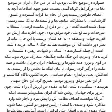
همواره در موضع دفاعی بودیم، اما در عین حال، ایران در موضع
دفاعی هرگز اهل کوتاه آمدن نیست. عضو جبهه اصلاحات آنچه به
امضای طرفین رسیده پس از انجام مذاکرات گسترده و عمیق
کارشناسی، با مشارکت میانجی‌ها و واسطه‌ها، به یک سند رسمی
تبدیل شده است گفت: ایران در دفاع از تمامیت ارضی، استقلال،
سرحدات و منافع ملی خود موفق بوده، چون اجازه نداد ارتش دو
قدرت جهانی و منطقه‌ای به اهدافشان برسند. با این حال، نباید از
نظر دور داشت که این موفقیت همانند جنگ ۸ ساله، هزینه‌ داشته
است از جمله خسارت‌های انسانی و شهادت رهبر، دانشمندان،
فرماندهان و مردم. این جنگ مانند جنگ‌های متعارف مرزی نبود، بلکه
در کوی و برزنِ همه شهرها و روستاهای ایران جریان داشت و همه
ملت را درگیر کرد. رسولی با بیان اینکه ما دشمن را از رسیدن به
اهدافش، یعنی براندازی نظام سیاسی، تجزیه کشور، ناکام گذاشتیم و
از این نظر موفق و پیروز بودیم، تصریح کرد: این دفاع میهنی
هزینه‌های سنگینی داشت، اما به عقیده من ارزش آن را داشت، چون
امروز برای جهانیان روشن شد که ایران تسلیم‌پذیر نیست. اینکه
آمریکا نتوانست اهداف نظامی‌اش را پیش ببرد و ناچار شد وارد
مذاکره شود و سندی با امضای رئیس‌جمهور دو کشور امضا شود،
نشان‌دهنده عزت و افتخار ملی ایرانیان است. آتش‌بس پیش‌شرط