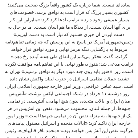
ساده‌ای نیست. شما درباره یک کشور واقعاً بزرگ صحبت می‌کنید؛
کشوری بسیار بزرگ که قرار است به توافق برسد. خصومت‌های
بسیار عمیقی وجود دارد.» ترامپ ادعا کرد کرد: «بنابراین این کار
برای آنها آسان نیست. از دیدگاه ما هم آسان نیست. اما در حال به
دست آوردن آن چیزی هستیم که نیاز است به دست آوریم.»
رئیس‌جمهوری آمریکا در پاسخ به این پرسش که چه زمانی تفاهم‌نامه
مربوط به بازگشایی تنگه هرمز نهایی و مورد توافق قرار خواهد
گرفت، گفت: «فکر می‌کنم این اتفاق طی هفته آینده رخ دهد.»
ترامپ مدعی شد: هنوز به‌طور نهایی با این تفاهم‌نامه موافقت نکرده
است، زیرا «هنوز باید روی چند مورد دیگر به توافق برسیم.» تهران به
تشدید حملات نظامی اسرائیل در جنوب لبنان واکنش نشان داده‌
است. سید عباس عراقچی، وزیر امور خارجه جمهوری اسلامی ایران،
روز دوشنبه ۱۱ خرداد در شبکه اجتماعی ایکس نوشت: «آتش‌بس
میان ایران و ایالات متحده، بدون هیچ ابهامی، آتش‌بسی در تمامی
جبهه‌ها، از جمله لبنان، محسوب می‌شود. نقض این آتش‌بس در هر
یک از جبهه‌ها، به منزله نقض آن در تمامی جبهه‌ها است.» وزیر امور
خارجه ایران تاکید کرد: «ایالات متحده و اسرائیل مسئول پیامدهای
هرگونه نقض این آتش‌بس خواهند بود.» «محمد باقر قالیباف»، رئیس
مجلس شورای اسلامی و رئیس هیات مذاکره‌کننده ایران نیز تصریح