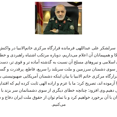
رلشکر علی عبداللهی فرمانده قرارگاه مرکزی خاتم‌الانبیا در واکنش
ا و همپیمانان آن اعلام می‌داریم، دوباره مرتکب اشتباه راهبردی و خ
ایران اسلامی و نیروهای مسلح آن نسبت به گذشته آماده تر و قوی تر، دس
سوی دشمنان سرزمین و ملت سربلند را سریع، قاطع، پرقدرت و گسترد
رگاه مرکزی خاتم الانبیا با بیان اینکه دشمنان آمریکایی صهیونیستی ب
زموده اند، تصریح کرد: ما با عزم و اراده الهی ثابت کرده ایم که اقتدار 
هیم.وی افزود: چنانچه خطای دیگری از سوی دشمنانمان سر بزند با ق
ان با آن برخورد خواهیم کرد و با تمام توان از حقوق ملت ایران دفاع 
می‌کنیم.