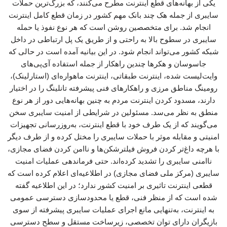
یکی از بهانه‌های قطع اینترنت مطرح می‌کنند، که بزرگ‌ترین حملات
سایبری از جمله هک چند بانک مهم کشور در زمان قطع کامل اینترنت
انجام شد. برای متخصصین روشن است که هر نوع نفوذ یا حمله‌
سایبری در سطوح بالا به راحتی و از طریق یک پل ارتباطی در داخل
شبکه کشور می‌تواند انجام شود. در این بیانیه‌ آمده است در حالی که
جاسوسان و هکرها چندین راهکار از جمله استفاده آی‌پی‌های
وایت‌لیست شده، اینترنت طبقاتی، اینترنت ماهواره‌ای (استارلینک)،
رومینگ مناطق مرزی و راهکارهای فنی پیشرفته تانلینگ را در اختیار
دارند، مسدود کردن اینترنت مردم به چنین بهانه‌هایی دور از هر نوع
منطق به نظر می‌سد. مسئولین در شرایطی از امنیت سایبری سخن
می‌گویند که از یک طرف خود با قطع اینترنت، به‌روزرسانی تجهیزات
امنیتی و مقابله موثر با حملات سایبری را مختل کرده و از طرف دیگر
با هرچه داغ‌تر کردن فروش فیلترشکن‌ها و ناامن کردن فضای مجازی،
ناامنی سایبری را تشدید کرده‌اند. حتی فرماندهی عملیات امنیت
سایبری (مرکز ملی فضای مجازی) در اطلاعیه‌ای اعلام کرده است که
قطعی اینترنت تاثیری بر امنیت کشور ندارد؛ در این اطلاعیه گفته
شده است که از منظر فنی، قطع یا محدودسازی دسترسی عمومی
به اینترنت، به‌تنهایی مانع اجرای عملیات سایبری پیشرفته از سوی
بازیگران دارای توان تخصصی، زیرساخت مستقل و سطح دسترسی