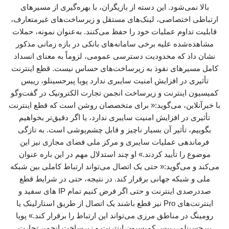
بالا نمی‌شود. این دسته از بازیگران، با بهره‌گیری از مسیرهای
ارتباطی اختصاصی، لینک‌های مستقل و زیرساخت‌های غیرمتعارف،
قابلیت تداوم عملیات خود را حفظ می‌کنند. به‌عنوان نمونه، حملات
مشاهده‌شده علیه برخی سامانه‌های بانکی در بازه زمانی مذکور
نشان داد که محدودیت دسترسی عمومی، لزوماً به معنای انسداد
کامل مسیرهای نفوذ به زیرساخت‌های حساس نیست. قطع اینترنت
تأثیری در افزایش امنیت سایبری ندارد پویا پیرحسینلو، رییس
کمیسیون اینترنت و زیرساخت انجمن تجارت الکترونیک در گفت‌وگو
با خبرآنلاین، می‌گوید:« برای متخصصان روشن است که قطع اینترنت
تأثیری در افزایش امنیت سایبری ندارد، یا اگر دقیق‌تر بخواهیم
بگوییم، تأثیر آن بسیار ناچیز و قابل چشم‌پوشی است. به تازگی
فرماندهی عملیات سایبری و مرکز ملی فضای مجازی نیز این
موضوع را تأیید کردند.» او چند استدلال مهم در این باره عنوان
می‌کند و می‌گوید:« حتی یک اتصال می‌تواند ارتباط کاملی بین شبکه
ملی و شبکه جهانی برقرار کند. در نتیجه، حتی در شرایط قطع
صددرصدی اینترنت و حتی اگر فرض کنیم تمام IP های سفید و
اینترنت‌های Pro نیز قطع باشند یک اتصال از طریق استارلینک یا
رومینگ در مناطق مرزی می‌تواند این ارتباط را برقرار کند.» پویا
پیرحسینلو، رییس کمیسیون اینترنت و زیرساخت انجمن تجارت