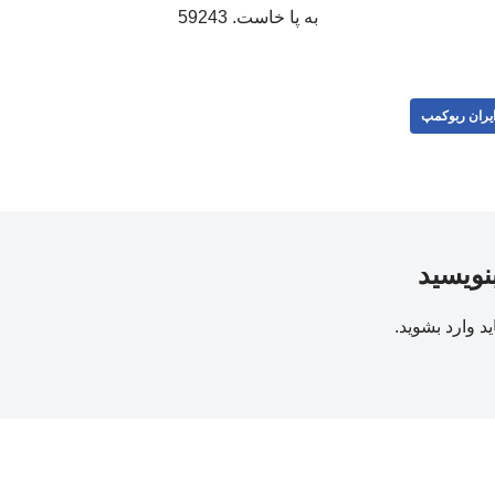
به پا خاست. 59243
یران ربوکمپ
بنویسید
ید
وارد بشوید
.