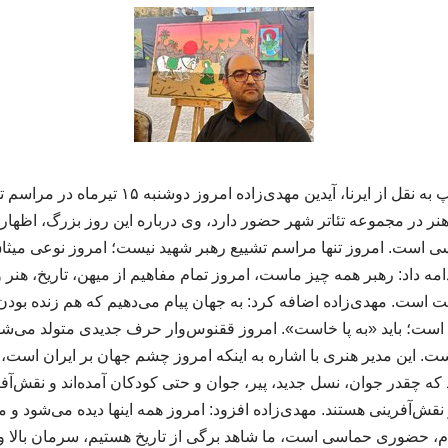
به گزارش ایران ربوکمپ به نقل از ایرنا، آیدین مهدی‌
هنر در مجموعه تئاتر شهر حضور دارد، وی درباره این روز بزرگ، اظهار ک
 است. امروز تنها مراسم تشییع رهبر شهید نیست؛ امروز نوعی میثاق‌نا
ه داد: رهبر همه چیز ماست، امروز تمام مفاهیم از میهن، تاریخ، هنر
 است. مهدی‌زاده اضافه کرد: به جهان پیام می‌دهیم که هم زنده بودن
 است؛ باید «به پا خاست». امروز ققنوس‌وار حرف جدیدی متولد می‌شود
ست. این مدیر هنری با اشاره به اینکه امروز چشم جهان بر ایران است، گ
که چقدر جوان، نسل جدید، پیر، جوان و حتی کودکان آمده‌اند و نقش‌آفری
قش‌آفرینی هستند. مهدی‌زاده افزود: امروز همه اینها دیده می‌شود و م
، حضوری حماسی است، ما شاهد برگی از تاریخ هستیم، سرمان بالا و 