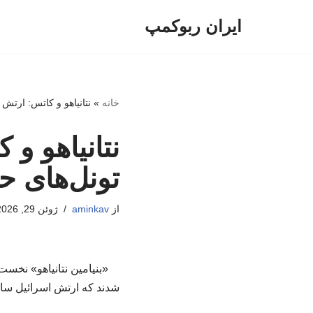
ایران ربوکمپ
پرش
به
محتوا
خانه
»
نتانیاهو و کاتس: ارتش 
نتانیاهو و
تونل‌های ح
از
aminkav
ژوئن 29, 2026
«بنیامین نتانیاهو» نخس
شدند که ارتش اسرائیل ساع