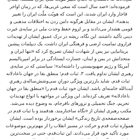
فرموده‌اند: «صد سال است که سعی غربی‌ها، که در زمان اواخر
قاجار وارد ایران شدند، این است که هویّت ملّت ایران را تغییر
بدهند». ایشان در مقابل هرگونه دامن زدن به اختلافات مذهبی و
قومی هشدار می‌دادند و بر لزوم حفظ وحدت ملی در سایه‌ی غیرت
دینی تأکید داشتند. این نگاه، ریشه در درک عمیق ایشان از تهدیدات
فراروی تمامیت ارضی و فرهنگی ایران داشت. یک دیپلمات پیشین
بریتانیایی نیز پس از شهادت ایشان تصریح کرد که «تنها ایران و
متحدانش در یمن و لبنان، جسارت ایستادگی در برابر امپریالیسم
آمریکا و رژیم صهیونیستی را داشته‌اند»؛ سیاستی که در سایه‌ی
رهبری ایشان تداوم یافت. ۳. ثبات قدم؛ منطق بقا در جهان ناعادلانه
ثبات قدم، شاید بارزترین ویژگی دورانِ سی‌وشش‌ساله‌ی رهبریِ
آیت‌الله خامنه‌ای باشد. ایشان خود ثبات قدم را «منطق بقا در جهان
ناعادلانه» تعریف کرده‌اند. این ویژگی در مواجهه با انواع تهدیداتِ
تحریم، جنگ تحمیلی و ترورهای نافرجام، به وضوح دیده می‌شد.
مکتب رهبری ایشان از «نگاه ساختارمند، هدفمند و با ثبات قدم در
صفحه‌صفحه‌ی تاریخ زندگی» ایشان برخوردار بوده است. ایشان
همواره ثبات قدم و حرکت در مسیر انقلاب را از مهم‌ترین موضوعات
مورد تأکید خود قرار می‌دادند. این ثبات‌قدم، حتی در سخت‌ترین