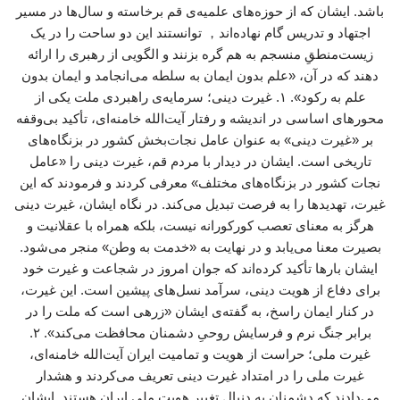
باشد. ایشان که از حوزه‌های علمیه‌ی قم برخاسته و سال‌ها در مسیر
اجتهاد و تدریس گام نهاده‌اند， توانستند این دو ساحت را در یک
زیست‌منطقِ منسجم به هم گره بزنند و الگویی از رهبری را ارائه
دهند که در آن، «علم بدون ایمان به سلطه می‌انجامد و ایمان بدون
علم به رکود». ۱. غیرت دینی؛ سرمایه‌ی راهبردی ملت یکی از
محورهای اساسی در اندیشه و رفتار آیت‌الله خامنه‌ای، تأکید بی‌وقفه
بر «غیرت دینی» به عنوان عامل نجات‌بخش کشور در بزنگاه‌های
تاریخی است. ایشان در دیدار با مردم قم، غیرت دینی را «عامل
نجات کشور در بزنگاه‌های مختلف» معرفی کردند و فرمودند که این
غیرت، تهدیدها را به فرصت تبدیل می‌کند. در نگاه ایشان، غیرت دینی
هرگز به معنای تعصب کورکورانه نیست، بلکه همراه با عقلانیت و
بصیرت معنا می‌یابد و در نهایت به «خدمت به وطن» منجر می‌شود.
ایشان بارها تأکید کرده‌اند که جوان امروز در شجاعت و غیرت خود
برای دفاع از هویت دینی، سرآمد نسل‌های پیشین است. این غیرت،
در کنار ایمان راسخ، به گفته‌ی ایشان «زرهی است که ملت را در
برابر جنگ نرم و فرسایش روحیِ دشمنان محافظت می‌کند». ۲.
غیرت ملی؛ حراست از هویت و تمامیت ایران آیت‌الله خامنه‌ای،
غیرت ملی را در امتداد غیرت دینی تعریف می‌کردند و هشدار
می‌دادند که دشمنان به دنبال تغییر هویت ملی ایران هستند. ایشان