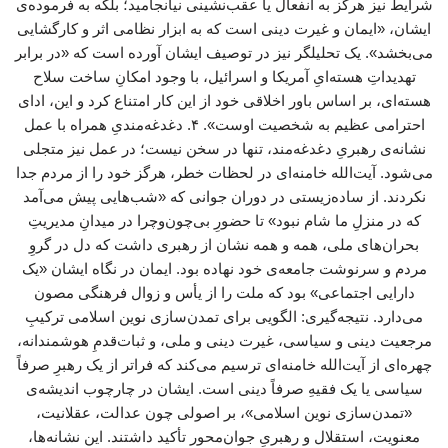
شرایط نیز هرگز به انفعال یا عقب‌نشینی نیانجامید؛ بلکه به فرموده‌ی
ایشان، «ایمان و غیرت دینی است که به ابزار نظامی اثر و کارگشایی
می‌بخشد». یک تحلیلگر نیز در توصیف ایشان آورده است که «در برابر
تهدیداتِ هسته‌ایِ آمریکا و اسرائیل، با وجود امکانِ ساخت سلاح
هسته‌ای، بر اساس باور اخلاقی خود از این کار امتناع کرد و این، ادای
احترامی عظیم به شخصیت اوست». ۴. دغدغه‌مندیِ همراه با عمل
نشانه‌ی رهبریِ دغدغه‌مند، تنها در سخن نیست؛ در عمل نیز متجلی
می‌شود. آیت‌الله خامنه‌ای در لحظات خطر، هرگز خود را از مردم جدا
نکردند. از ساده‌زیستی در دوران جوانی که «شب‌هایی پیش می‌آمد
که در منزلِ ما شام نبود» تا حضورِ بی‌چون‌وچرا در میدانِ مدیریتِ
بحران‌های ملی، همه و همه نشان از رهبری داشت که دل در گروِ
مردم و سرنوشت جامعه‌ی خود نهاده بود. ایمان در نگاه ایشان «یک
دارایی اجتماعی» بود که ملت را از یأس و زوال فرهنگی مصون
می‌دارد. نتیجه‌گیری: الگویی برای تمدن‌سازی نوین اسلامی ترکیبِ
مرجعیت دینی و سیاسی، غیرت دینی و ملی، و ثبات‌قدمِ هوشمندانه،
چهره‌ای از آیت‌الله خامنه‌ای ترسیم می‌کند که فراتر از یک رهبرِ صرفاً
سیاسی یا یک فقیهِ صرفاً دینی است. ایشان در چارچوب اندیشه‌ی
«تمدن‌سازی نوین اسلامی»، بر اصولی چون عدالت، عقلانیت،
معنویت، استقلال و رهبریِ جوان‌محور تأکید داشتند. این نشانه‌ها،