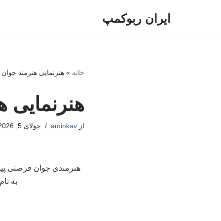
ایران ربوکمپ
پرش
به
محتوا
خانه
»
هنرنمایی هنرمند جوان 
هنرنمایی ه
از
aminkav
جولای 5, 2026
هنرمندی جوان فرصتی پیدا 
به نا