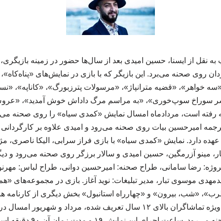
به نقل از ایسنا، حسین امیدی بعد از سال‌ها حضور در زمینه بازیگری
دان روی صحنه می‌برد. این بازیگر که با بازی در نمایش‌های «پناه‌کاه»
ا سر سوراخ سوپ‌خوری»، «به مراسم مرگ داداش خوش آمدید»، «عر
فته است، مردادماه امسال نمایش «کمدی سیاه» را روی صحنه می‌بر
رجمه امیرحسین بیات روی صحنه می‌رود و امیدی علاوه بر کارگردانی و
بر عهده دارد. نمایش «کمدی سیاه» با بازی فراز ‌سرابی، الیکا ‌ناصری،
ر، مینو ‌آزرمگین، حسین ‌امیدی و سالار ‌برزگر روی صحنه می‌رود و د
روژه: رضا ‌سامانی، طراح صحنه: امیرحسین ‌دوانی، طراح لباس: مهرنو
دمهدی ‌موسوی ‌تبار، مدیر تبلیغات: نوید ‌آغاز. بازی در مجموعه‌های «
های «مطرب»، «شب، بیرون» و «چهارراه استانبول» بخش دیگری از کارنام
نمایش «کمدی سیاه» که ویژه تماشاگران بالای ۱۲ سال تعریف شده، مرداد و
 ساعت اجرای این نمایش ۱۹ و مدت زمان آن ۹۰ دقیقه است. ۲۴۲۲۴۳