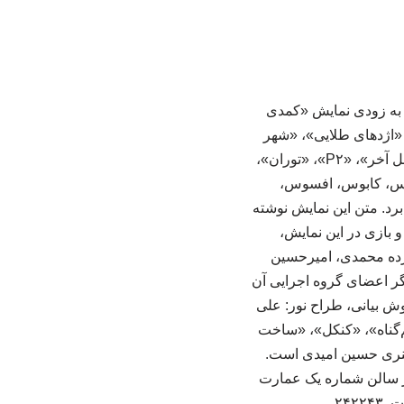
، به زودی نمایش «کمدی
، «اژدهای طلایی»، «شهر
ما»، «در انتظار آدولف»، «سه خواهر»، «قضیه مترانپاژ»، «مرسولات پترزبورگ»، «کاناپه»، «نسل آخر»، «P۲»، «توران»،
وس، کابوس، افسوس،
د. متن این نمایش نوشته
 بازی در این نمایش،
 مژده محمدی، امیرحسین
یگر اعضای گروه اجرایی آن
ش ‌بیانی، طراح نور: علی
هم‌گناه»، «کنکل»، «ساخت
ه هنری حسین امیدی است.
 شهریور امسال در سالن شماره یک عمارت