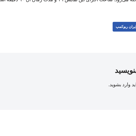
یران ربوکمپ
بنویسید
ید
وارد بشوید
.