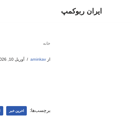
ایران ربوکمپ
پرش
به
محتوا
خانه
از
aminkav
آوریل 10, 2026
برچسب‌ها:
اخرین خبر
ا