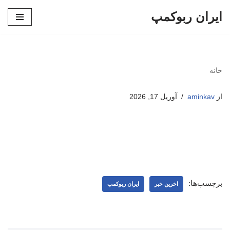
ایران ربوکمپ
پرش
به
محتوا
خانه
از
aminkav
آوریل 17, 2026
برچسب‌ها:
اخرین خبر
ایران ربوکمپ