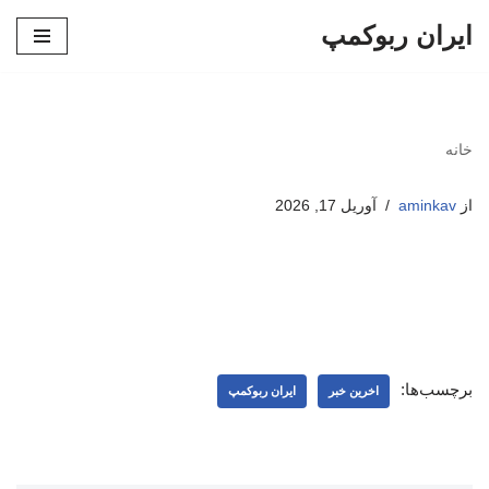
ایران ربوکمپ
پرش
به
محتوا
خانه
از
aminkav
آوریل 17, 2026
برچسب‌ها:
اخرین خبر
ایران ربوکمپ